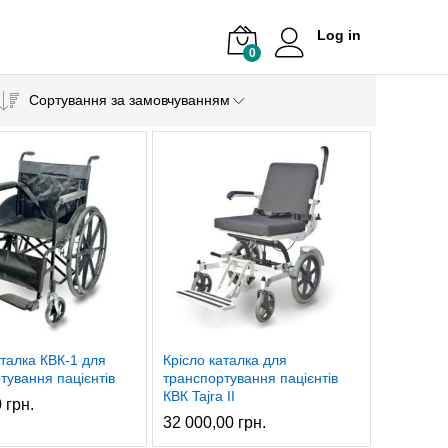
Log in
0
Сортування за замовчуванням
аталка КВК-1 для
Крісло каталка для
тування пацієнтів
транспортування пацієнтів
КВК Tajra II
0
грн.
32 000,00
грн.