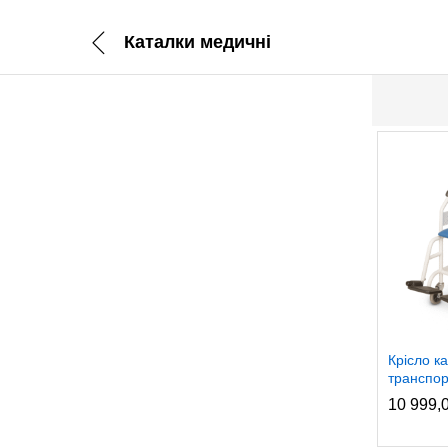
Каталки медичні
імальна
більша
а
а
Крісло к
транспор
10 999,