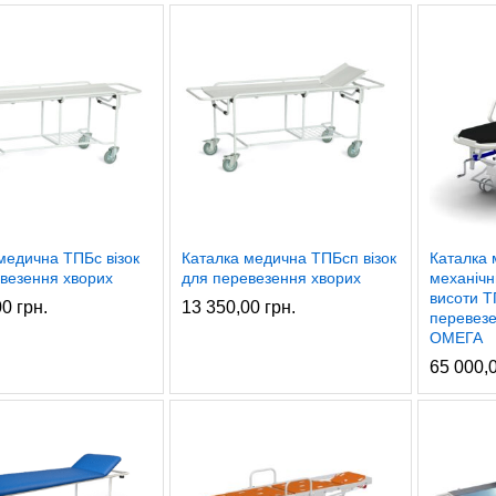
медична ТПБс візок
Каталка медична ТПБсп візок
Каталка 
везення хворих
для перевезення хворих
механіч
висоти Т
00
грн.
13 350,00
грн.
перевезе
ОМЕГА
65 000,