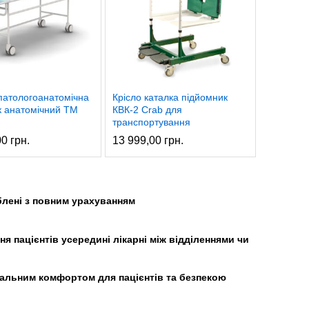
патологоанатомічна
Крісло каталка підйомник
к анатомічний ТМ
КВК-2 Crab для
транспортування
00
грн.
13 999,00
грн.
блені з повним урахуванням
 пацієнтів усередині лікарні між відділеннями чи
альним комфортом для пацієнтів та безпекою