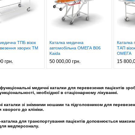
медична ТПБ візок
Каталка медична
Каталка 
везення хворих ТМ
автомобільна ОМЕГА В06
ТАП візо
Kaida
ОМЕГА
00
грн.
50 000,00
грн.
15 800,
ункціональні медичні каталки для перевезення пацієнтів зро
нкціональності, необхідної в стаціонарному лікуванні.
каталки зі знімними ношами та підголовником для перевезення
 хворого до клініки.
каталка для транспортування пацієнтів доповнюється максим
для медперсоналу.