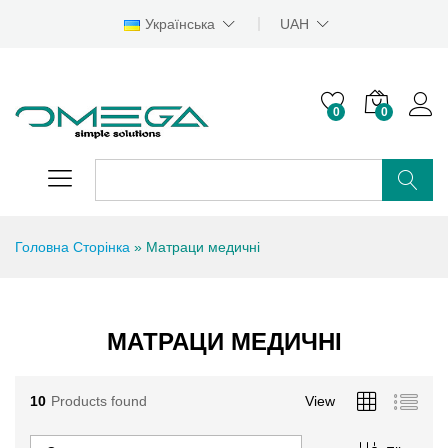
Українська
UAH
0
0
Головна Сторінка
»
Матраци медичні
імальна
більша
а
а
МАТРАЦИ МЕДИЧНІ
10
Products found
View