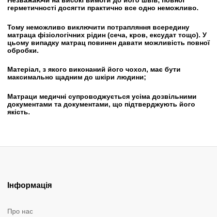
Незважаючи на високі вимоги до його швів, повної
герметичності досягти практично все одно неможливо.
Тому неможливо виключити потрапляння всередину
матраца фізіологічних рідин (сеча, кров, ексудат тощо). У
цьому випадку матрац повинен давати можливість повної
обробки.
Матеріал, з якого виконаний його чохол, має бути
максимально щадним до шкіри людини;
Матраци медичні супроводжується усіма дозвільними
документами та документами, що підтверджують його
якість.
Інформація
Про нас