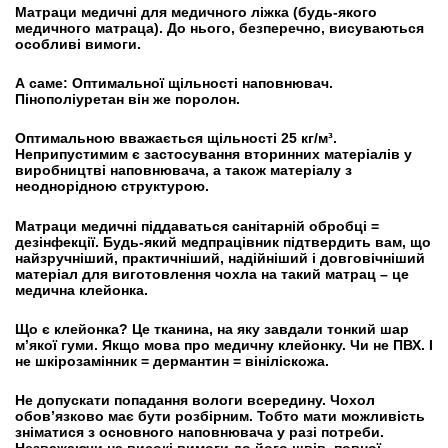
Матраци медичні для медичного ліжка (будь-якого
медичного матраца). До нього, безперечно, висуваються
особливі вимоги.
А саме:
Оптимальної щільності наповнювач.
Пінополіуретан він же поролон.
Оптимальною вважається щільності 25 кг/м³.
Неприпустимим є застосування вторинних матеріалів у
виробництві наповнювача, а також матеріалу з
неоднорідною структурою.
Матраци медичні піддаваться санітарній обробці =
дезінфекції. Будь-який медпрацівник підтвердить вам, що
найзручніший, практичніший, надійніший і довговічніший
матеріал для виготовлення чохла на такий матрац – це
медична клейонка.
Що є клейонка? Це тканина, на яку завдали тонкий шар
м’якої гуми. Якщо мова про медичну клейонку. Чи не ПВХ. І
не шкірозамінник = дермантин = вініліскожа.
Не допускати попадання вологи всередину. Чохол
обов’язково має бути розбірним. Тобто мати можливість
зніматися з основного наповнювача у разі потреби.