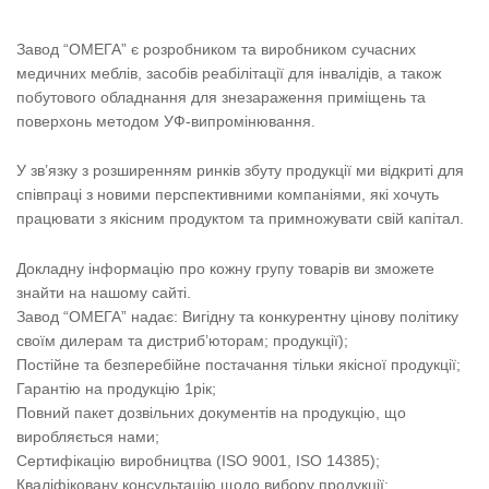
Завод “ОМЕГА” є розробником та виробником сучасних
медичних меблів, засобів реабілітації для інвалідів, а також
побутового обладнання для знезараження приміщень та
поверхонь методом УФ-випромінювання.
У зв’язку з розширенням ринків збуту продукції ми відкриті для
співпраці з новими перспективними компаніями, які хочуть
працювати з якісним продуктом та примножувати свій капітал.
Докладну інформацію про кожну групу товарів ви зможете
знайти на нашому сайті.
Завод “ОМЕГА” надає: Вигідну та конкурентну цінову політику
своїм дилерам та дистриб’юторам; продукції);
Постійне та безперебійне постачання тільки якісної продукції;
Гарантію на продукцію 1рік;
Повний пакет дозвільних документів на продукцію, що
виробляється нами;
Сертифікацію виробництва (ISO 9001, ISO 14385);
Кваліфіковану консультацію щодо вибору продукції;